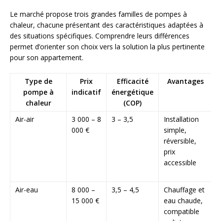
Le marché propose trois grandes familles de pompes à
chaleur, chacune présentant des caractéristiques adaptées à
des situations spécifiques. Comprendre leurs différences
permet d’orienter son choix vers la solution la plus pertinente
pour son appartement.
Type de
Prix
Efficacité
Avantages
pompe à
indicatif
énergétique
chaleur
(COP)
Air-air
3 000 – 8
3 – 3,5
Installation
000 €
simple,
réversible,
p
prix
f
accessible
s
Air-eau
8 000 –
3,5 – 4,5
Chauffage et
I
15 000 €
eau chaude,
compatible
n