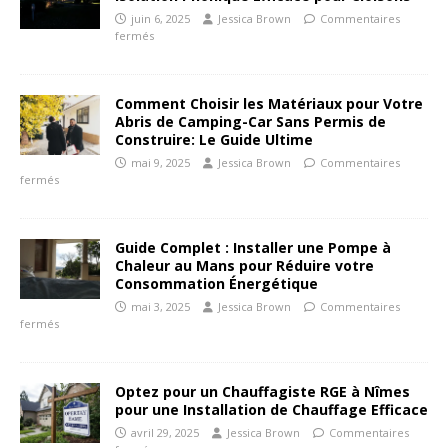
juin 6, 2025
Jessica Brown
Commentaires
fermés
Comment Choisir les Matériaux pour Votre
Abris de Camping-Car Sans Permis de
Construire: Le Guide Ultime
mai 9, 2025
Jessica Brown
Commentaires
fermés
Guide Complet : Installer une Pompe à
Chaleur au Mans pour Réduire votre
Consommation Énergétique
mai 3, 2025
Jessica Brown
Commentaires
fermés
Optez pour un Chauffagiste RGE à Nîmes
pour une Installation de Chauffage Efficace
avril 29, 2025
Jessica Brown
Commentaires