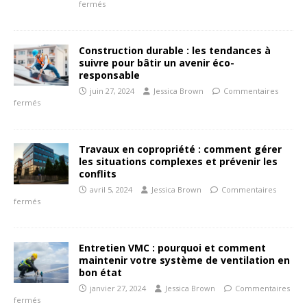
fermés
Construction durable : les tendances à
suivre pour bâtir un avenir éco-
responsable
juin 27, 2024
Jessica Brown
Commentaires
fermés
Travaux en copropriété : comment gérer
les situations complexes et prévenir les
conflits
avril 5, 2024
Jessica Brown
Commentaires
fermés
Entretien VMC : pourquoi et comment
maintenir votre système de ventilation en
bon état
janvier 27, 2024
Jessica Brown
Commentaires
fermés