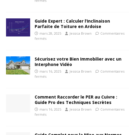
fermés
Guide Expert : Calculer l’Inclinaison
Parfaite de Toiture en Ardoise
mars 28, 2025
Jessica Brown
Commentaires
fermés
Sécurisez votre Bien Immobilier avec un
Interphone Vidéo
mars 16, 2025
Jessica Brown
Commentaires
fermés
Comment Raccorder le PER au Cuivre :
Guide Pro des Techniques Secrètes
mars 16, 2025
Jessica Brown
Commentaires
fermés
Guide Complet pour la Mise aux Normes