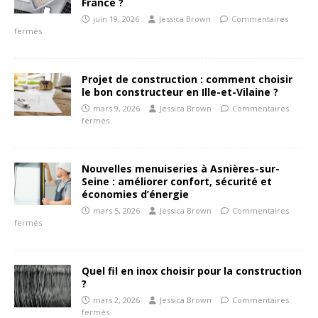
France ?
juin 19, 2026
Jessica Brown
Commentaires
fermés
Projet de construction : comment choisir
le bon constructeur en Ille-et-Vilaine ?
mars 9, 2026
Jessica Brown
Commentaires
fermés
Nouvelles menuiseries à Asnières-sur-
Seine : améliorer confort, sécurité et
économies d’énergie
mars 5, 2026
Jessica Brown
Commentaires
fermés
Quel fil en inox choisir pour la construction
?
mars 2, 2026
Jessica Brown
Commentaires
fermés