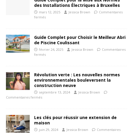
des Installations Électriques à Bruxelles
mars 12, 2025
Jessica Brown
Commentaires
fermés
Guide Complet pour Choisir le Meilleur Abri
de Piscine Coulissant
février 24, 2025
Jessica Brown
Commentaires
fermés
Révolution verte : Les nouvelles normes
environnementales bouleversent la
construction neuve
septembre 13, 2024
Jessica Brown
Commentaires fermés
Les clés pour réussir une extension de
maison
juin 29, 2024
Jessica Brown
Commentaires