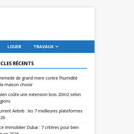
LOUER
TRAVAUX
ICLES RÉCENTS
remede de grand mere contre l’humidité
la maison choisir
ien coûte une extension bois 20m2 selon
égions
rrent Airbnb : les 7 meilleures plateformes
026
e immobilier Dubai : 7 critères pour bien
ir en 2026