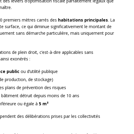
nt des leviers d’optimisation fiscale parfaitement légaux que
naître.
00 premiers mètres carrés des
habitations principales
. La
tte surface, ce qui diminue significativement le montant de
iquement sans démarche particulière, mais uniquement pour
ions de plein droit, c’est-à-dire applicables sans
 ainsi exonérés :
ice public
ou d’utilité publique
de production, de stockage)
es plans de prévention des risques
 bâtiment détruit depuis moins de 10 ans
inférieure ou égale à
5 m²
endent des délibérations prises par les collectivités