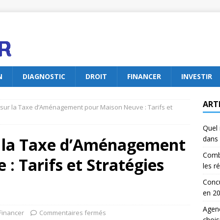
N
DIAGNOSTIC
DROIT
FINANCER
INVESTIR
ART
sur la Taxe d’Aménagement pour Maison Neuve : Tarifs et
Quel 
r la Taxe d’Aménagement
dans 
Comb
: Tarifs et Stratégies
les r
Concu
en 2
Agenc
Financer
Commentaires fermés
chois