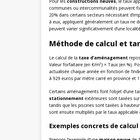
Pour les
constructions neuves
, le taux app
communes ou intercommunalités peuvent fixe
20% dans certains secteurs nécessitant d’i
à eux, appliquent généralement un taux ne d
peuvent varier significativement d’une localité 
Méthode de calcul et tar
Le calcul de la
taxe d’aménagement
repos
Valeur forfaitaire (en €/m²) × Taux (en %). P
actualisée chaque année en fonction de l’indi
à 929 euros par mètre carré en province et 1
Certains aménagements font l’objet d’une tax
stationnement
extérieures sont taxées sur
tandis que les piscines sont taxées à hauteu
sont ensuite multipliés par le taux applicab
Exemples concrets de calcul
Prenons l’exemple d’une
maison neuve
de 1