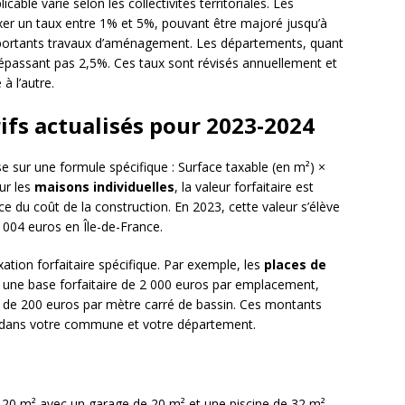
licable varie selon les collectivités territoriales. Les
r un taux entre 1% et 5%, pouvant être majoré jusqu’à
mportants travaux d’aménagement. Les départements, quant
épassant pas 2,5%. Ces taux sont révisés annuellement et
à l’autre.
ifs actualisés pour 2023-2024
e sur une formule spécifique : Surface taxable (en m²) ×
our les
maisons individuelles
, la valeur forfaitaire est
ce du coût de la construction. En 2023, cette valeur s’élève
 004 euros en Île-de-France.
ation forfaitaire spécifique. Par exemple, les
places de
 une base forfaitaire de 2 000 euros par emplacement,
r de 200 euros par mètre carré de bassin. Ces montants
le dans votre commune et votre département.
20 m² avec un garage de 20 m² et une piscine de 32 m²,