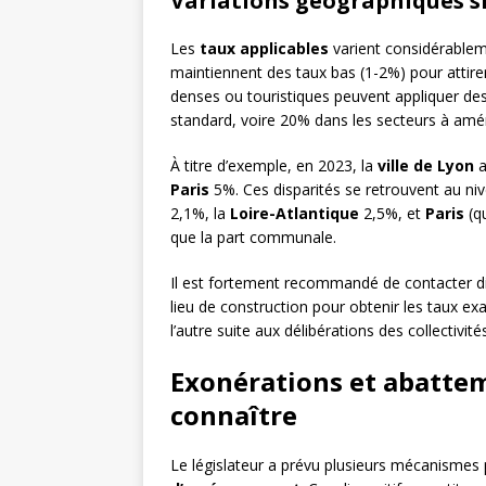
Variations géographiques si
Les
taux applicables
varient considérablem
maintiennent des taux bas (1-2%) pour attir
denses ou touristiques peuvent appliquer d
standard, voire 20% dans les secteurs à am
À titre d’exemple, en 2023, la
ville de Lyon
a
Paris
5%. Ces disparités se retrouvent au ni
2,1%, la
Loire-Atlantique
2,5%, et
Paris
(q
que la part communale.
Il est fortement recommandé de contacter di
lieu de construction pour obtenir les taux exa
l’autre suite aux délibérations des collectivité
Exonérations et abatteme
connaître
Le législateur a prévu plusieurs mécanismes