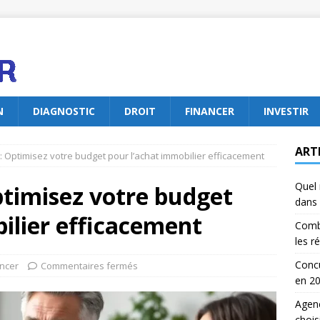
N
DIAGNOSTIC
DROIT
FINANCER
INVESTIR
ART
: Optimisez votre budget pour l’achat immobilier efficacement
Quel 
ptimisez votre budget
dans 
ilier efficacement
Comb
les r
Concu
ncer
Commentaires fermés
en 2
Agenc
chois