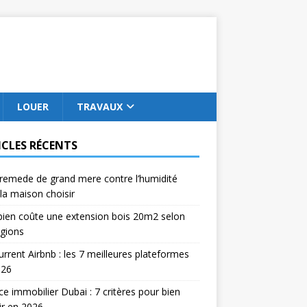
LOUER
TRAVAUX
ICLES RÉCENTS
remede de grand mere contre l’humidité
la maison choisir
ien coûte une extension bois 20m2 selon
égions
rrent Airbnb : les 7 meilleures plateformes
026
e immobilier Dubai : 7 critères pour bien
ir en 2026