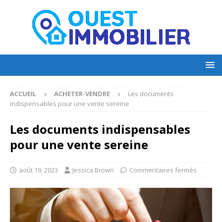
ACCUEIL
ACHETER-VENDRE
Les documents
indispensables pour une vente sereine
Les documents indispensables
pour une vente sereine
août 19, 2023
Jessica Brown
Commentaires fermés