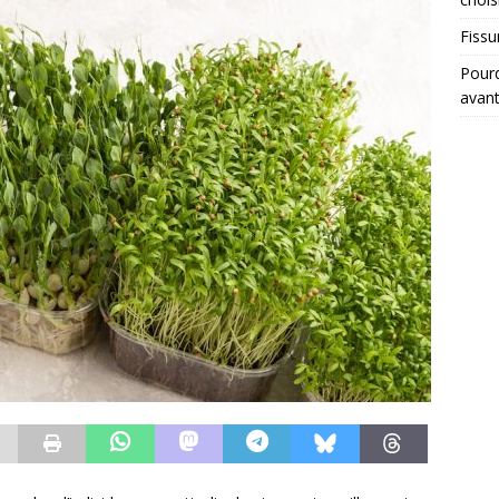
Fissu
Pourq
avant