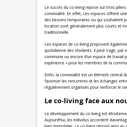
Le succès du co-living repose sur trois piliers e
convivialité. En effet, ces espaces offrent u
des besoins temporaires ou qui souhaitent po
location sont généralement plus courts et mo
traditionnelle.
Les espaces de co-living proposent également
quotidienne des résidents. Il peut s’agir, par
commune ou encore d’un espace de travail par
expérience » pour les membres de la commu
Enfin, la convivialité est un élément centra
favoriser les rencontres et les échanges ent
régulièrement organisés pour renforcer le 
Le co-living face aux n
Le développement du co-living est étroitement
Aujourd’hui, les individus accordent davantag
bien immobilier. Le co-living répond ainsi au