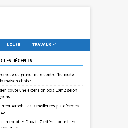
LOUER
TRAVAUX
ICLES RÉCENTS
remede de grand mere contre l’humidité
la maison choisir
ien coûte une extension bois 20m2 selon
égions
rrent Airbnb : les 7 meilleures plateformes
026
e immobilier Dubai : 7 critères pour bien
ir en 2026