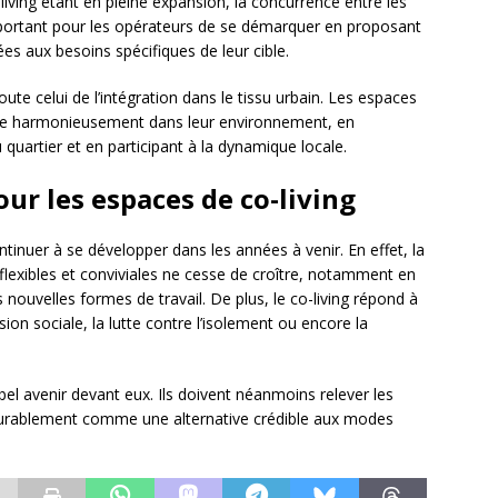
iving étant en pleine expansion, la concurrence entre les
 important pour les opérateurs de se démarquer en proposant
es aux besoins spécifiques de leur cible.
oute celui de l’intégration dans le tissu urbain. Les espaces
crire harmonieusement dans leur environnement, en
 quartier et en participant à la dynamique locale.
ur les espaces de co-living
tinuer à se développer dans les années à venir. En effet, la
exibles et conviviales ne cesse de croître, notamment en
ouvelles formes de travail. De plus, le co-living répond à
sion sociale, la lutte contre l’isolement ou encore la
bel avenir devant eux. Ils doivent néanmoins relever les
 durablement comme une alternative crédible aux modes