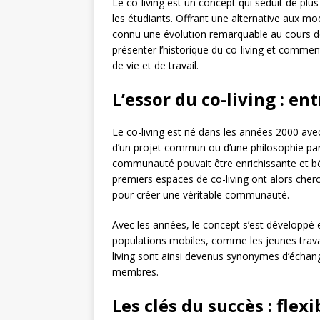
Le co-living est un concept qui séduit de plus e
les étudiants. Offrant une alternative aux mo
connu une évolution remarquable au cours de 
présenter l’historique du co-living et comm
de vie et de travail.
L’essor du co-living : e
Le co-living est né dans les années 2000 ave
d’un projet commun ou d’une philosophie par
communauté pouvait être enrichissante et 
premiers espaces de co-living ont alors cherch
pour créer une véritable communauté.
Avec les années, le concept s’est développé
populations mobiles, comme les jeunes travai
living sont ainsi devenus synonymes d’échanges
membres.
Les clés du succès : flexi