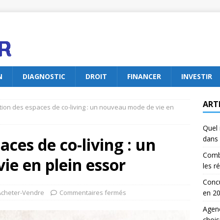
N
DIAGNOSTIC
DROIT
FINANCER
INVESTIR
ART
ution des espaces de co-living : un nouveau mode de vie en
Quel 
aces de co-living : un
dans 
Comb
e en plein essor
les r
Concu
Acheter-Vendre
Commentaires fermés
en 2
Agenc
chois