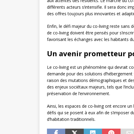
aux attentes des résidents. Le marché du co-l
différents acteurs s’intensifie. Il sera donc
des offres toujours plus innovantes et adapté
Enfin, le défi majeur du co-living reste sans d
de co-living doivent être pensés pour s’ins
favorisant les échanges avec les habitants du
Un avenir prometteur po
Le co-living est un phénomène qui devrait con
demande pour des solutions d’hébergement fl
raison des mutations démographiques et des n
des enjeux sociétaux majeurs, tels que l’inclu
préservation de l’environnement.
Ainsi, les espaces de co-living ont encore un 
défis qui se posent à eux afin de s’imposer
d’habitation traditionnels.