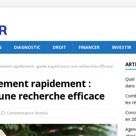
N
DIAGNOSTIC
DROIT
FINANCER
INVESTIR
ART
ement rapidement : guide expert pour une recherche efficace
Quel 
ement rapidement :
dans 
une recherche efficace
Comb
les r
Concu
Commentaires fermés
en 2
Agenc
chois