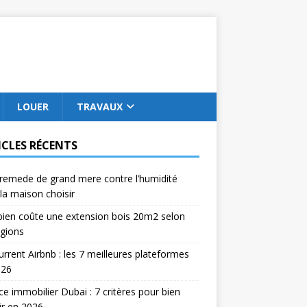
LOUER
TRAVAUX
ICLES RÉCENTS
remede de grand mere contre l’humidité
la maison choisir
ien coûte une extension bois 20m2 selon
égions
rrent Airbnb : les 7 meilleures plateformes
026
e immobilier Dubai : 7 critères pour bien
ir en 2026