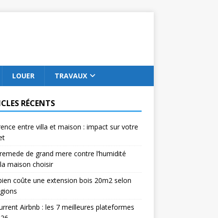
LOUER
TRAVAUX
ICLES RÉCENTS
rence entre villa et maison : impact sur votre
et
remede de grand mere contre l’humidité
la maison choisir
ien coûte une extension bois 20m2 selon
égions
rrent Airbnb : les 7 meilleures plateformes
026