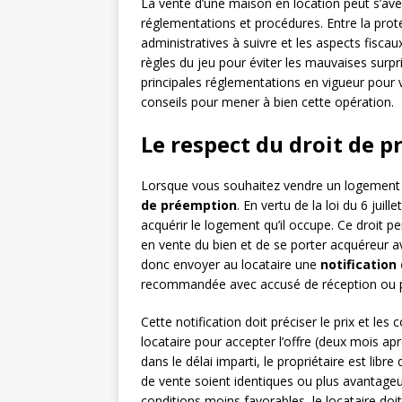
La vente d’une maison en location peut s’avé
réglementations et procédures. Entre la prot
administratives à suivre et les aspects fiscau
règles du jeu pour éviter les mauvaises surpr
principales réglementations en vigueur pour
conseils pour mener à bien cette opération.
Le respect du droit de 
Lorsque vous souhaitez vendre un logement 
de préemption
. En vertu de la loi du 6 juill
acquérir le logement qu’il occupe. Ce droit p
en vente du bien et de se porter acquéreur a
donc envoyer au locataire une
notification
recommandée avec accusé de réception ou pa
Cette notification doit préciser le prix et les
locataire pour accepter l’offre (deux mois apr
dans le délai imparti, le propriétaire est libr
de vente soient identiques ou plus avantageus
conditions moins favorables, le locataire doit