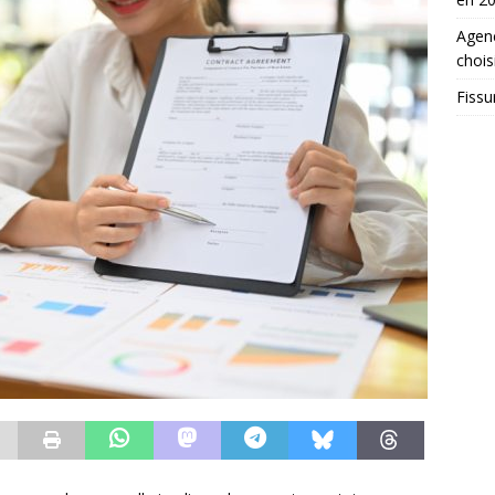
Agenc
chois
Fissu