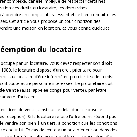
rer complexe, car elle implique de respecter certaines
ection des droits du locataire, les démarches
x à prendre en compte, il est essentiel de bien connaître les
ises. Cet article vous propose un tour d’horizon des
 vendre une maison en location, et vous donne quelques
préemption du locataire
occupé par un locataire, vous devez respecter son
droit
et 1989, le locataire dispose d’un droit prioritaire pour
ermet au locataire d’être informé en premier lieu de la mise
vant toute autre personne intéressée. Le propriétaire doit
 de vente
(aussi appelée congé pour vente), par lettre
r acte d’huissier.
 conditions de vente, ainsi que le délai dont dispose le
ès réception). Si le locataire refuse l’offre ou ne répond pas
e de vendre son bien à un tiers, à condition que les conditions
es pour lui. En cas de vente à un prix inférieur ou dans des
 être informé de cette nouvelle offre et dispose alors d’un