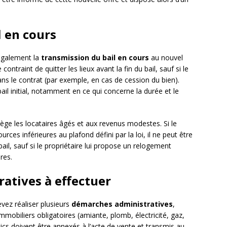
l en cours
également la
transmission du bail en cours
au nouvel
ontraint de quitter les lieux avant la fin du bail, sauf si le
ans le contrat (par exemple, en cas de cession du bien).
ail initial, notamment en ce qui concerne la durée et le
tège les locataires âgés et aux revenus modestes. Si le
rces inférieures au plafond défini par la loi, il ne peut être
 bail, sauf si le propriétaire lui propose un relogement
res.
atives à effectuer
vez réaliser plusieurs
démarches administratives
,
mobiliers obligatoires (amiante, plomb, électricité, gaz,
ics doivent être annexés à l’acte de vente et transmis au