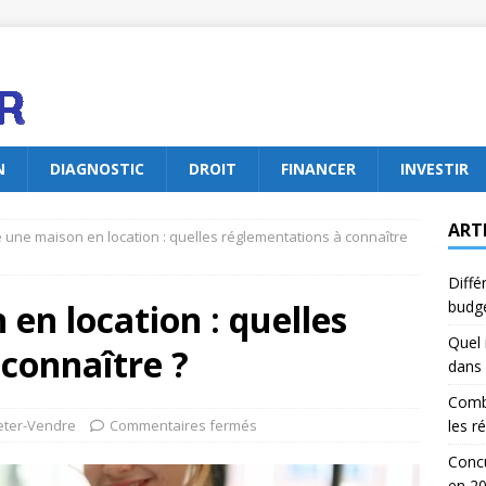
N
DIAGNOSTIC
DROIT
FINANCER
INVESTIR
ART
 une maison en location : quelles réglementations à connaître
Diffé
en location : quelles
budg
Quel 
connaître ?
dans 
Comb
eter-Vendre
Commentaires fermés
les r
Concu
en 2