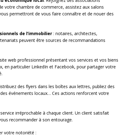
ssu économique local
. Rejoignez des associations
 de votre chambre de commerce, assistez aux salons
vous permettront de vous faire connaître et de nouer des
sionnels de l’immobilier
: notaires, architectes,
artenariats peuvent être sources de recommandations
 site web professionnel présentant vos services et vos biens
x, en particulier LinkedIn et Facebook, pour partager votre
é.
istribuez des flyers dans les boîtes aux lettres, publiez des
z des événements locaux… Ces actions renforcent votre
service irréprochable à chaque client. Un client satisfait
t vous recommander à son entourage.
r votre notoriété :