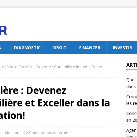
N
DIAGNOSTIC
DROIT
FINANCER
INVESTIR
ART
tez Votre Carrière : Devenez Conseillère Immobilière et
Quel 
ière : Devenez
dans 
Comb
ière et Exceller dans la
les r
ation!
Concu
en 2
Agenc
ls-Gestion
Commentaires fermés
chois