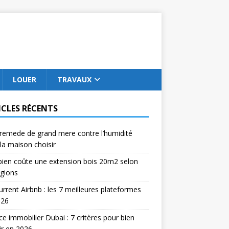
LOUER
TRAVAUX
ICLES RÉCENTS
remede de grand mere contre l’humidité
la maison choisir
ien coûte une extension bois 20m2 selon
égions
rrent Airbnb : les 7 meilleures plateformes
026
e immobilier Dubai : 7 critères pour bien
ir en 2026