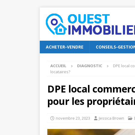
ACHETER-VENDRE
CONSEILS-GESTIO
ACCUEIL
DIAGNOSTIC
DPE local co
locataires?
DPE local commerci
pour les propriétai
novembre 23, 2023
Jessica Brown