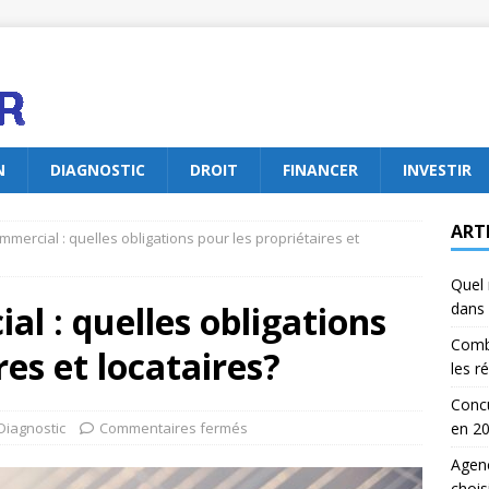
N
DIAGNOSTIC
DROIT
FINANCER
INVESTIR
ART
mmercial : quelles obligations pour les propriétaires et
Quel 
al : quelles obligations
dans 
Comb
res et locataires?
les r
Concu
Diagnostic
Commentaires fermés
en 2
Agenc
chois