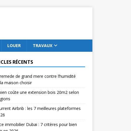
LOUER
TRAVAUX
ICLES RÉCENTS
remede de grand mere contre l’humidité
la maison choisir
ien coûte une extension bois 20m2 selon
égions
rrent Airbnb : les 7 meilleures plateformes
026
e immobilier Dubai : 7 critères pour bien
ir en 2026