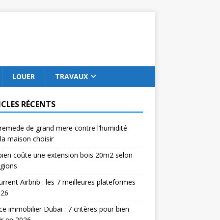
LOUER
TRAVAUX
ICLES RÉCENTS
remede de grand mere contre l’humidité
la maison choisir
ien coûte une extension bois 20m2 selon
égions
rrent Airbnb : les 7 meilleures plateformes
026
e immobilier Dubai : 7 critères pour bien
ir en 2026