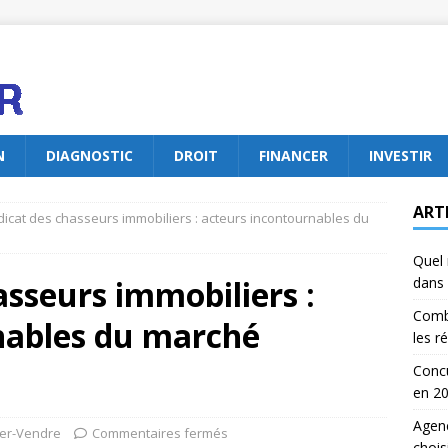
N
DIAGNOSTIC
DROIT
FINANCER
INVESTIR
ART
dicat des chasseurs immobiliers : acteurs incontournables du
Quel 
asseurs immobiliers :
dans 
Comb
nables du marché
les r
Concu
en 2
Agenc
er-Vendre
Commentaires fermés
chois