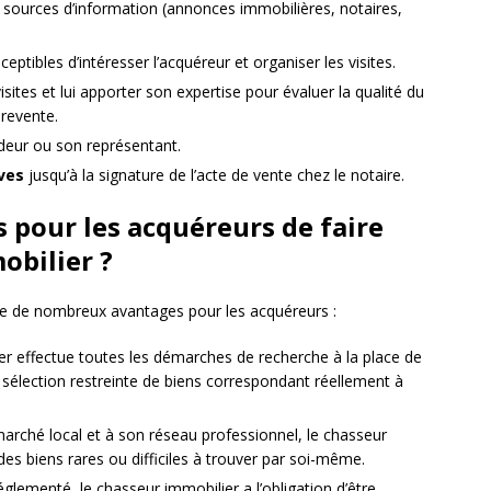
s sources d’information (annonces immobilières, notaires,
eptibles d’intéresser l’acquéreur et organiser les visites.
isites et lui apporter son expertise pour évaluer la qualité du
 revente.
deur ou son représentant.
ves
jusqu’à la signature de l’acte de vente chez le notaire.
 pour les acquéreurs de faire
obilier ?
te de nombreux avantages pour les acquéreurs :
er effectue toutes les démarches de recherche à la place de
ne sélection restreinte de biens correspondant réellement à
arché local et à son réseau professionnel, le chasseur
es biens rares ou difficiles à trouver par soi-même.
glementé, le chasseur immobilier a l’obligation d’être